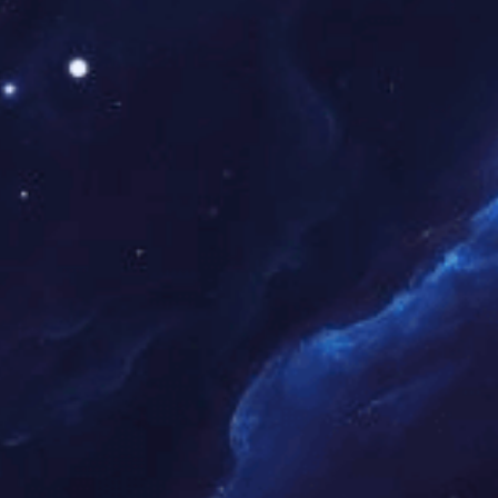
五”圆满收官，为“十五五”良好开局奠定了基础。“
的有效提升与量的合理增长，“十四五”期间累计营
性成果，组建了一批高能级创新平台，进一步增强了
加速演进，如何积极识变应变求变，科学谋划中长
要着眼于10-15年乃至中国钢研成立100年时的
五五”“十六五”“十七五”乃至更长时期的阶段目标
持稳中求进、进中求变工作总基调，继续坚持“战略
筑牢党建根基，着力推动可持续高质量发展，全力
量完成重点专项任务；二是全力以赴稳经营提质效
；六是坚持和加强党的领导党的建设。
技术创新突出贡献单位和团队、2025年度优秀员工