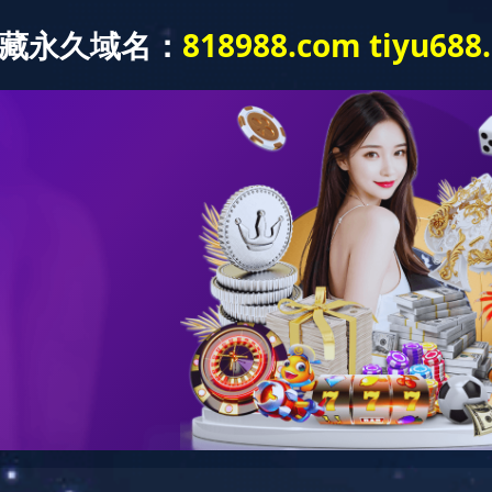
首页
关于我们
新闻中心
科技创新
产品与服务
党
国钢研召开2026年工作会