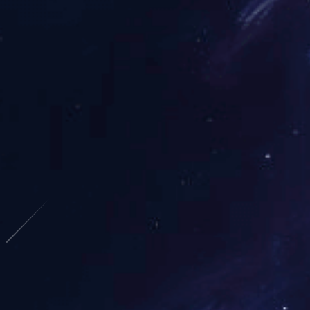
局面，全面完成了考核目标任务，实现了“十四
主题，将科技创新摆在全局的核心位置，统筹质
克了一批关键核心技术，取得了一批重要标志
高宏斌指出，面对当前百年未有之大变局的
来说至关重要。制定中长期战略框架的基本逻辑，
发展模式等重大问题，在此基础上分阶段确定“十
2026年是“十五五”开局之年，集团公司要坚
强化创新赋能、推进产业升级、全面深化改革、
好步。要重点抓好以下六方面工作：一是高质
升科技创新能力；五是着力夯实基础保障能力
大会表彰了集团公司2025年度经营业绩和