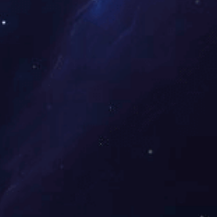
要负责人签署了2026年度经营业绩考核责任书。
属材料科技企业案例分享，所属青岛新力通公司作了
模式、路径等展开分组研讨。
班子成员、主要三级单位（业务条线）正职、集团