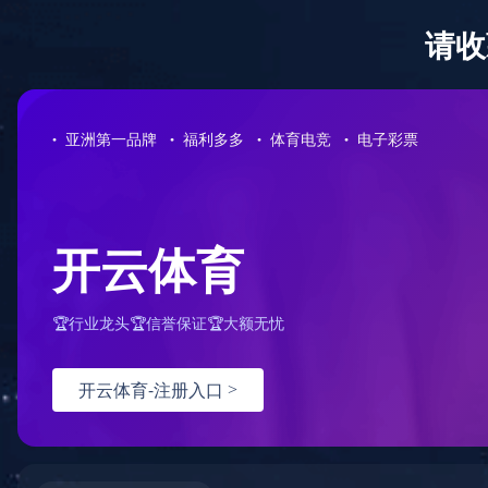
新闻中心
集团新闻
向新图强 向优提质|中
分享到