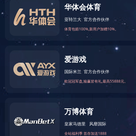
1月28日，中国钢研召开2026年工作