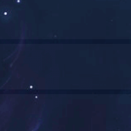
会。会议以习近平新时代中国特色社会主义思想为指