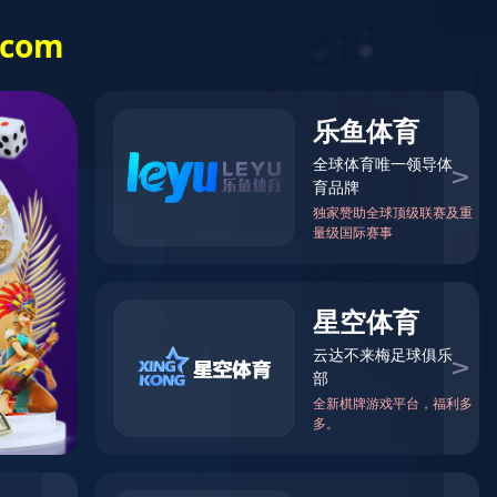
网站群
ENGLISH
的建设
人力资源
信息公开
星空xingkong(中国)